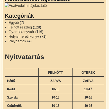
Kategóriák
Egyéb
(7)
Felnőtt részleg
(128)
Gyerekkönyvtár
(119)
Helyismereti könyv
(71)
Pályázatok
(4)
Nyitvatartás
FELNŐTT
GYEREK
Hétfő
ZÁRVA
ZÁRVA
7
Kedd
10-16
10-1
Szerda
10-16
10-16
Csütörtök
10-16
10-16