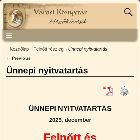
Kezdőlap
→
Felnőtt részleg
→
Ünnepi nyitvatartás
←
Previous
Bejegyzés navigáció
Ünnepi nyitvatartás
ÜNNEPI NYITVATARTÁS
2025. december
Felnőtt és