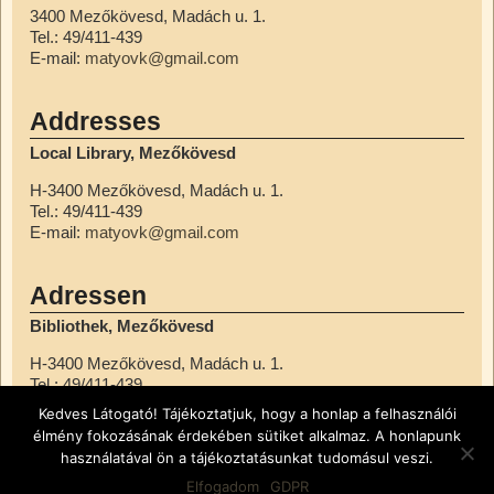
3400 Mezőkövesd, Madách u. 1.
Tel.: 49/411-439
E-mail:
matyovk@gmail.com
Addresses
Local Library, Mezőkövesd
H-3400 Mezőkövesd, Madách u. 1.
Tel.: 49/411-439
E-mail:
matyovk@gmail.com
Adressen
Bibliothek, Mezőkövesd
H-3400 Mezőkövesd, Madách u. 1.
Tel.: 49/411-439
E-mail:
matyovk@gmail.com
Kedves Látogató! Tájékoztatjuk, hogy a honlap a felhasználói
élmény fokozásának érdekében sütiket alkalmaz. A honlapunk
használatával ön a tájékoztatásunkat tudomásul veszi.
© Városi Könyvtár, Mezőkövesd
Adatkezelési tájékoztató
Elfogadom
GDPR