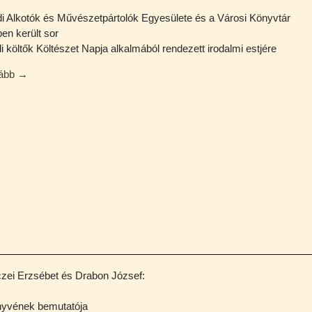
di Alkotók és Művészetpártolók Egyesülete és a Városi Könyvtár
en került sor
i költők Költészet Napja alkalmából rendezett irodalmi estjére
vább →
zei Erzsébet és Drabon József:
nyvének bemutatója