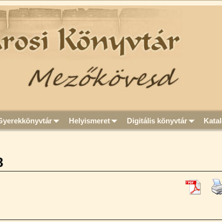
Gyerekkönyvtár
Helyismeret
Digitális könyvtár
Kata
8