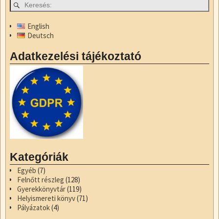
b
d
m
o
o
e
English
o
n
g
Deutsch
k
Adatkezelési tájékoztató
Kategóriák
Egyéb
(7)
Felnőtt részleg
(128)
Gyerekkönyvtár
(119)
Helyismereti könyv
(71)
Pályázatok
(4)