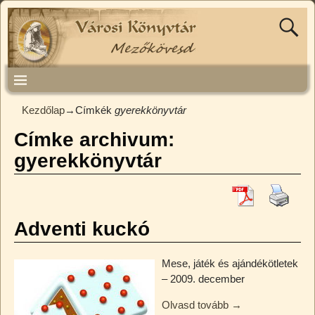
Kezdőlap
→Címkék
gyerekkönyvtár
Címke archivum:
gyerekkönyvtár
Adventi kuckó
Mese, játék és ajándékötletek
– 2009. december
Olvasd tovább →