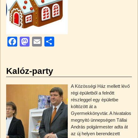
F
M
E
O
a
a
m
ss
c
st
ail
z
e
o
a
Kalóz-party
b
d
m
A Közösségi Ház mellett lévő
o
o
e
régi épületből a felnőtt
o
n
g
részleggel egy épületbe
költözött át a
k
Gyermekkönyvtár. A hivatalos
megnyitó ünnepségen Tállai
András polgármester adta át
az új helyen berendezett