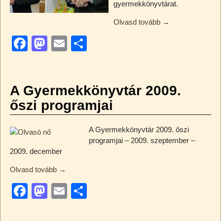
gyermekkönyvtárat.
Olvasd tovább →
F
M
E
O
a
a
m
ss
c
st
ail
z
e
o
a
A Gyermekkönyvtár 2009.
b
d
m
őszi programjai
o
o
e
A Gyermekkönyvtár 2009. őszi
o
n
g
programjai – 2009. szeptember –
k
2009. december
Olvasd tovább →
F
M
E
O
a
a
m
ss