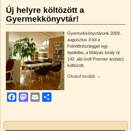
c
st
ail
z
e
o
a
Új helyre költözött a
b
d
m
Gyermekkönyvtár!
o
o
e
Gyermekkönyvtárunk 2009.
o
n
g
augusztus 3-tól a
k
Felnőttrészleggel egy
épületbe, a Mátyás király út
142. alá (volt Premier áruház)
költözött.
Olvasd tovább →
F
M
E
O
a
a
m
ss
c
st
ail
z
e
o
a