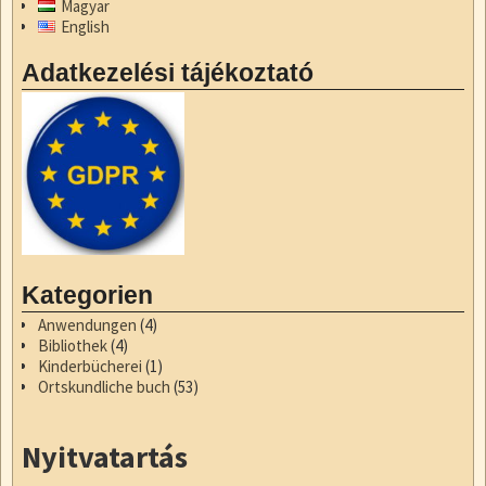
b
d
Magyar
English
o
o
o
n
Adatkezelési tájékoztató
k
Kategorien
Anwendungen
(4)
Bibliothek
(4)
Kinderbücherei
(1)
Ortskundliche buch
(53)
Nyitvatartás