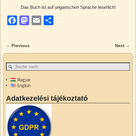
Das Buch ist auf ungarischen Sprache leserlich!
F
M
E
T
a
a
m
eil
c
st
ail
e
←
Previous
Next
→
e
o
n
Artikelnavigation
b
d
o
o
o
n
Magyar
English
k
Adatkezelési tájékoztató