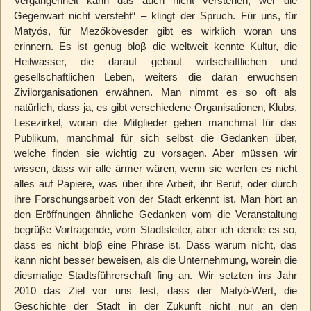
Vergangenheit kann das auch nicht verstehen, wer die
Gegenwart nicht versteht“ – klingt der Spruch. Für uns, für
Matyós, für Mezőkövesder gibt es wirklich woran uns
erinnern. Es ist genug bloβ die weltweit kennte Kultur, die
Heilwasser, die darauf gebaut wirtschaftlichen und
gesellschaftlichen Leben, weiters die daran erwuchsen
Zivilorganisationen erwähnen. Man nimmt es so oft als
natürlich, dass ja, es gibt verschiedene Organisationen, Klubs,
Lesezirkel, woran die Mitglieder geben manchmal für das
Publikum, manchmal für sich selbst die Gedanken über,
welche finden sie wichtig zu vorsagen. Aber müssen wir
wissen, dass wir alle ärmer wären, wenn sie werfen es nicht
alles auf Papiere, was über ihre Arbeit, ihr Beruf, oder durch
ihre Forschungsarbeit von der Stadt erkennt ist. Man hört an
den Eröffnungen ähnliche Gedanken vom die Veranstaltung
begrüβe Vortragende, vom Stadtsleiter, aber ich dende es so,
dass es nicht bloβ eine Phrase ist. Dass warum nicht, das
kann nicht besser beweisen, als die Unternehmung, worein die
diesmalige Stadtsführerschaft fing an. Wir setzten ins Jahr
2010 das Ziel vor uns fest, dass der Matyó-Wert, die
Geschichte der Stadt in der Zukunft nicht nur an den