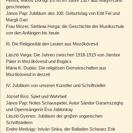
Ferenc Miklós Dorogi: Es ist im Jahre 1927 aus Matyó-Land
geschrieben
János Pap: Jubiläum des 100. Geburtstag von Edit Fél und
Margit Gari
Frau Mózer, Stefánia Horga: die Geschichte der Musikschule
von den Anfängen bis heute
III. Die Religiosität den Leuten aus Mezőkövesd
László Varga: Die Jahren zwischen 1918-1919 von Jámbor
Páter in Mezőkövesd und Bogács
Mária K. Dudás: Die religiösen Gemeinschaften aus
Mezőkövesd in derzeit
IV. Jubiläum von unseren Künstler und Schriftsteller
József Bíró: Spiel und Wahrheit
János Pap: Notes Schauspieler, Autor Sándor Garamszeghy
und Opernsängerin Éva Jablonkay
László Gyenes: Jubiläum der groβen ungarischen
Schriftstellern
Endre Medvigy: István Sinka, der Balladen Schwarz Enk