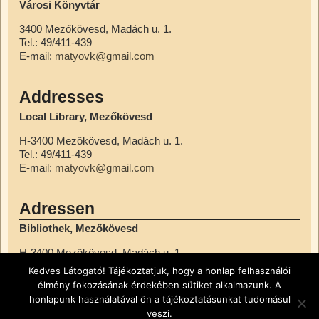
Városi Könyvtár
3400 Mezőkövesd, Madách u. 1.
Tel.: 49/411-439
E-mail:
matyovk@gmail.com
Addresses
Local Library, Mezőkövesd
H-3400 Mezőkövesd, Madách u. 1.
Tel.: 49/411-439
E-mail:
matyovk@gmail.com
Adressen
Bibliothek, Mezőkövesd
H-3400 Mezőkövesd, Madách u. 1.
Tel.: 49/411-439
Kedves Látogató! Tájékoztatjuk, hogy a honlap felhasználói
E-mail:
matyovk@gmail.com
élmény fokozásának érdekében sütiket alkalmazunk. A
honlapunk használatával ön a tájékoztatásunkat tudomásul
veszi.