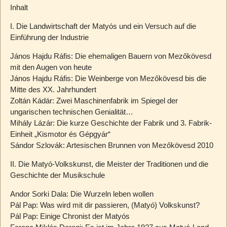
Inhalt
I. Die Landwirtschaft der Matyós und ein Versuch auf die
Einführung der Industrie
János Hajdu Ráfis: Die ehemaligen Bauern von Mezőkövesd
mit den Augen von heute
János Hajdu Ráfis: Die Weinberge von Mezőkövesd bis die
Mitte des XX. Jahrhundert
Zoltán Kádár: Zwei Maschinenfabrik im Spiegel der
ungarischen technischen Genialität…
Mihály Lázár: Die kurze Geschichte der Fabrik und 3. Fabrik-
Einheit „Kismotor és Gépgyár“
Sándor Szlovák: Artesischen Brunnen von Mezőkövesd 2010
II. Die Matyó-Volkskunst, die Meister der Traditionen und die
Geschichte der Musikschule
Andor Sorki Dala: Die Wurzeln leben wollen
Pál Pap: Was wird mit dir passieren, (Matyó) Volkskunst?
Pál Pap: Einige Chronist der Matyós