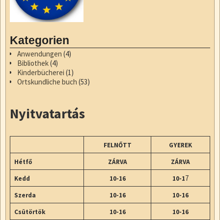
Kategorien
Anwendungen
(4)
Bibliothek
(4)
Kinderbücherei
(1)
Ortskundliche buch
(53)
Nyitvatartás
FELNŐTT
GYEREK
Hétfő
ZÁRVA
ZÁRVA
7
Kedd
10-16
10-1
Szerda
10-16
10-16
Csütörtök
10-16
10-16